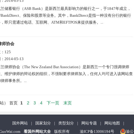
期：
2014-05-15
兰储蓄银行（ASB Bank）是新西兰最具影响力的银行之一，于1847年成立，
BankDirect、保险和股票等业务。其中，BankDirect是指一种没有分行的银行
，即只需通过电话、互联网、ATM和EFTPOS来提供服务。...
律师协会
数：
125
期：
2014-05-13
兰律师协会（The New Zealand Bar Association）是新西兰一个专门强调律师
性、维护律师的辩论权的组织，不强制要求律师加入，任何人均可进入该网站查
律师事务所。...
1
2
3
4
下一页
末页
网站）
首页
国外网站
|
国家划分
|
类型划分
|
网站专题
|
网站地图
|
nGuoWai.com
看国外网站大全
版权所有
渝ICP备13006194号
渝公网