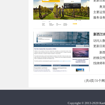
更新日
奥克
主要运营
服务业务
新西兰
访问人
更新日
新西
的独立
找律师和
（共4页/31个
Copyright
©
2013-2020 Ka