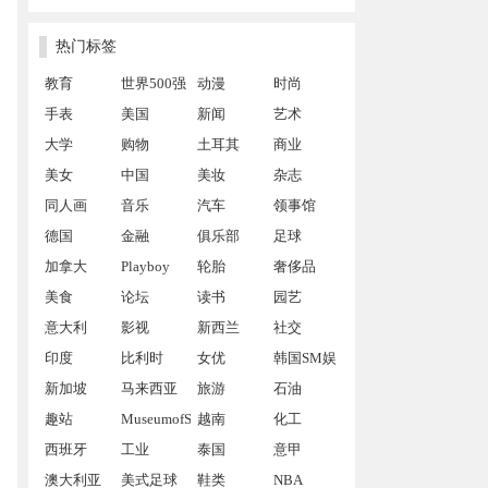
热门标签
教育
世界500强
动漫
时尚
手表
美国
新闻
艺术
大学
购物
土耳其
商业
美女
中国
美妆
杂志
同人画
音乐
汽车
领事馆
德国
金融
俱乐部
足球
加拿大
Playboy
轮胎
奢侈品
美食
论坛
读书
园艺
意大利
影视
新西兰
社交
印度
比利时
女优
韩国SM娱
新加坡
马来西亚
旅游
乐公司
石油
趣站
MuseumofSex
越南
化工
西班牙
工业
泰国
意甲
澳大利亚
美式足球
鞋类
NBA