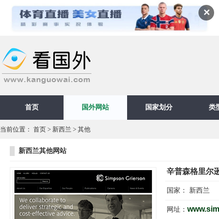
✕
首页
国外网站
国家划分
类
当前位置：
首页
>
新西兰
>
其他
新西兰其他网站
辛普森格里尔
国家：
新西兰
www.sim
网址：