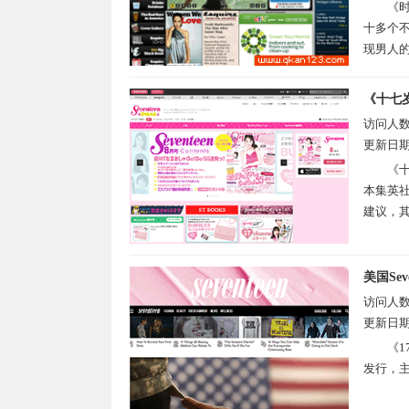
《时
十多个不
现男人的
《十七
访问人
更新日
《十
本集英社
建议，其
美国Sev
访问人
更新日
《1
发行，主