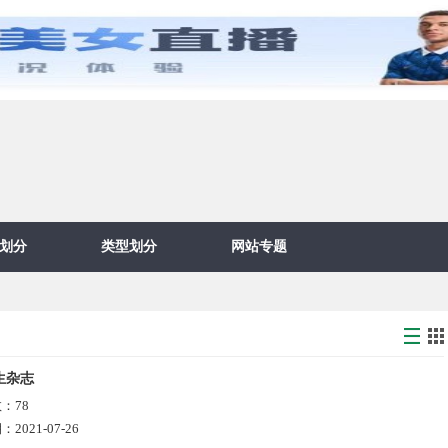
划分
类型划分
网站专题
生杂志
数：
78
期：
2021-07-26