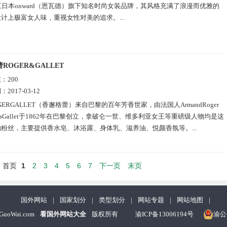
区日本onward（恩瓦德）旗下知名时尚女装品牌，其风格充满了浪漫而优雅的
计上极富女人味，重视女性对美的追求。...
ROGER&GALLET
数：
200
期：
2017-03-12
GERGALLET（香邂格蕾）来自巴黎的百年芳香世家，由法国人ArmandRoger
rlesGallet于1862年在巴黎创立，拿破仑一世、维多利亚女王等重磅级人物均是这
粉丝，主要提供香水皂、沐浴露、身体乳、滋养油、悦颜香氛等。...
1
2
3
4
5
6
7
下一页
末页
）
首页
国外网站
|
国家划分
|
类型划分
|
网站专题
|
网站地图
|
nGuoWai.com
看国外网站大全
版权所有
渝ICP备13006194号
渝公网