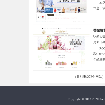
23
气息，设
香邂格蕾
访问人
更新日
RO
和Cha
个品牌的
（共31页/272个网站
Copyright
©
2013-2020 Ka