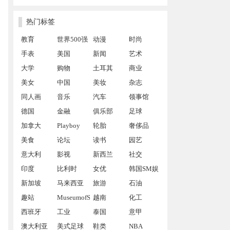
热门标签
教育
世界500强
动漫
时尚
手表
美国
新闻
艺术
大学
购物
土耳其
商业
美女
中国
美妆
杂志
同人画
音乐
汽车
领事馆
德国
金融
俱乐部
足球
加拿大
Playboy
轮胎
奢侈品
美食
论坛
读书
园艺
意大利
影视
新西兰
社交
印度
比利时
女优
韩国SM娱
新加坡
马来西亚
旅游
乐公司
石油
趣站
MuseumofSex
越南
化工
西班牙
工业
泰国
意甲
澳大利亚
美式足球
鞋类
NBA