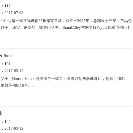
数：
117
期：
2017-07-03
andAlley是一家在线奢侈品折扣零售商，成立于2005年，总部设于巴黎，产品包
鞋子、珠宝、皮制品、家居用品等。BrandAlley官网支持Paypal和双币信用卡
& Sons
数：
191
期：
2017-05-14
父子（Norton Sons）是英国的一家男士高级订制西服裁缝店，创始于1821
伦敦萨佛街16号。...
装
数：
142
期：
2017-03-12