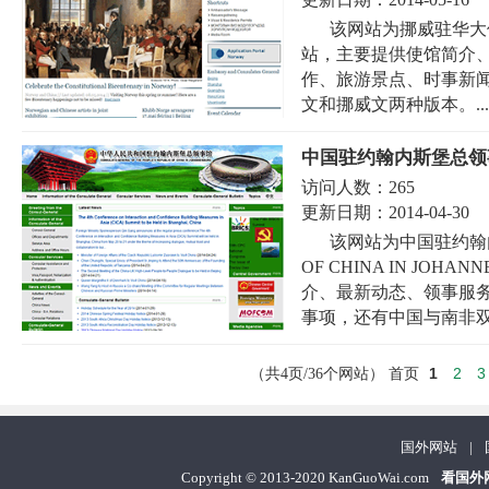
该网站为挪威驻华大使馆（N
站，主要提供使馆简介
作、旅游景点、时事新
文和挪威文两种版本。...
中国驻约翰内斯堡总领
访问人数：
265
更新日期：
2014-04-30
该网站为中国驻约翰内斯
OF CHINA IN JO
介、最新动态、领事服
事项，还有中国与南非双
1
2
3
（共4页/36个网站）
首页
国外网站
|
Copyright
©
2013-2020 KanGuoWai.com
看国外