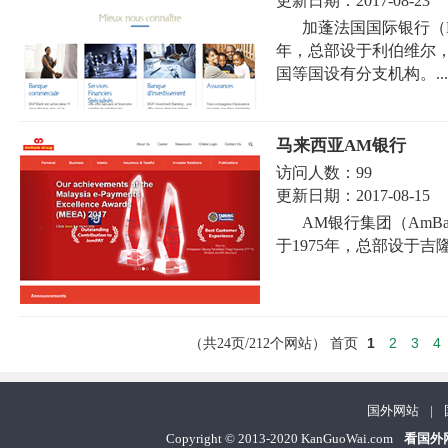
更新日期：
2017-08-23
加蓬法国国际银行（B
年，总部设于利伯维尔
国等国设有分支机构。...
马来西亚AM银行
访问人数：
99
更新日期：
2017-08-15
AM银行集团（AmB
于1975年，总部设于吉
1
2
3
4
（共24页/212个网站）
首页
国外网站
|
Copyright
©
2013-2020 KanGuoWai.com
看国外