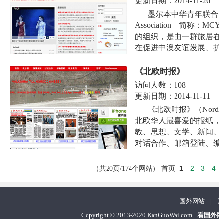
更新日期：
2014-11-26
墨尔本中华青年联合会（Melb
Association；简
的组织，是由一群旅居在
在促进中澳友谊发展、扩
《北欧时报》
访问人数：
108
更新日期：
2014-11-11
《北欧时报》（Nordi
北欧华人最喜爱的报纸
教、思想、文学、新闻
对话合作、邮箱登陆、编辑
1
2
3
4
（共20页/174个网站）
首页
国外网站
|
Copyright
©
2013-2020 KanGuoWai.com
看国外