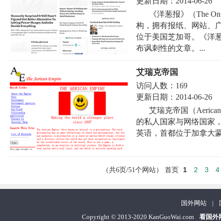
更新日期：
2014-06-26
《洋葱报》（The 
构，拥有报纸、网站、广播
位于美国芝加哥。《洋
布讽刺性的文章。...
艾瑞克帝国
访问人数：
169
更新日期：
2014-06-26
艾瑞克帝国（Aeric
的私人国家与网络国家，
英语，首都位于加拿大蒙
1
2
3
4
（共6页/51个网站）
首页
国外网站
|
Copyright
©
2013-2020 KanGuoWai.com
看国外