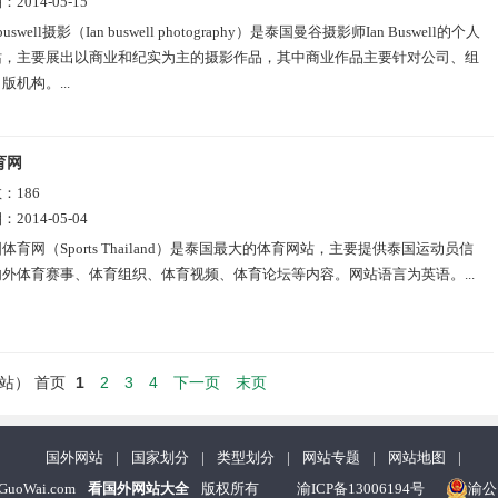
期：
2014-05-15
 buswell摄影（Ian buswell photography）是泰国曼谷摄影师Ian Buswell的个人
站，主要展出以商业和纪实为主的摄影作品，其中商业作品主要针对公司、组
版机构。...
育网
数：
186
期：
2014-05-04
体育网（Sports Thailand）是泰国最大的体育网站，主要提供泰国运动员信
外体育赛事、体育组织、体育视频、体育论坛等内容。网站语言为英语。...
1
2
3
4
下一页
末页
网站）
首页
国外网站
|
国家划分
|
类型划分
|
网站专题
|
网站地图
|
nGuoWai.com
看国外网站大全
版权所有
渝ICP备13006194号
渝公网