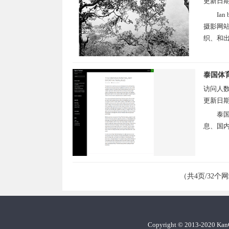
更新日
Ian
摄影网
织、和出
泰国体
访问人
更新日
泰国
息、国内
（共4页/32个
Copyright
©
2013-2020 Ka