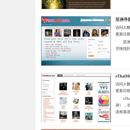
亚洲寻
访问人
更新日
亚洲
尽快找到
eThaiMu
访问人
更新日
eT
译），
语和英语两