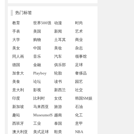
热门标签
教育
世界500强
动漫
时尚
手表
美国
新闻
艺术
大学
购物
土耳其
商业
美女
中国
美妆
杂志
同人画
音乐
汽车
领事馆
德国
金融
俱乐部
足球
加拿大
Playboy
轮胎
奢侈品
美食
论坛
读书
园艺
意大利
影视
新西兰
社交
印度
比利时
女优
韩国SM娱
新加坡
马来西亚
旅游
乐公司
石油
趣站
MuseumofSex
越南
化工
西班牙
工业
泰国
意甲
澳大利亚
美式足球
鞋类
NBA