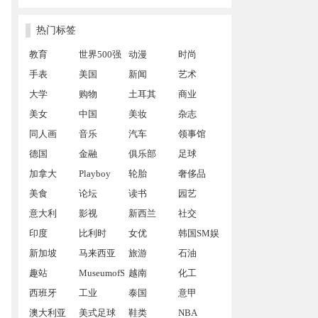
热门标签
教育
世界500强
动漫
时尚
手表
美国
新闻
艺术
大学
购物
土耳其
商业
美女
中国
美妆
杂志
同人画
音乐
汽车
领事馆
德国
金融
俱乐部
足球
加拿大
Playboy
轮胎
奢侈品
美食
论坛
读书
园艺
意大利
影视
新西兰
社交
印度
比利时
女优
韩国SM娱
新加坡
马来西亚
旅游
乐公司
石油
趣站
MuseumofSex
越南
化工
西班牙
工业
泰国
意甲
澳大利亚
美式足球
鞋类
NBA