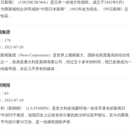
日新闻》（CHUNICHI Web）是日本一份地方性报纸，成立于1942年9月1
为两家报纸合并而成的“中部日本新闻”，1965年改为现名。《中日新闻》总
县...
闻集团
数：
176
期：
2021-07-20
新闻集团（News Corporation）是世界上规模最大、国际化程度最高的综合性
团之一，前身是澳大利亚新闻有限公司，经过五十多年的时间，现已发展成为一
传媒帝国，涉足几乎所有的媒体...
新闻报
数：
83
期：
2021-07-19
利《新闻报》（LA STAMPA）是意大利皮埃蒙特地一份非常著名的新闻日
67年创刊于都灵，该报历史上以发表有分量的政治评论蜚声报坛，至今仍重视
平均发行量50万份，是一份拥有国际声誉...