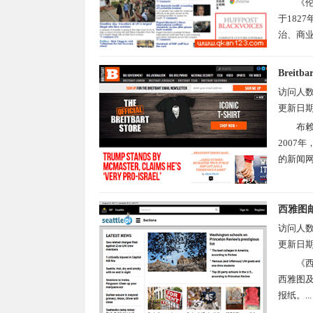
《伦
于182
治、商业
Breit
访问人
更新日
布赖
2007
的新闻网
西雅图
访问人
更新日
《西
西雅图及
报纸。...