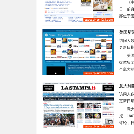
《中
日，前身
部位于爱知
美国新
访问人
更新日
美国
媒体集
个庞大的
意大利
访问人
更新日
意大
报，18
评论，日