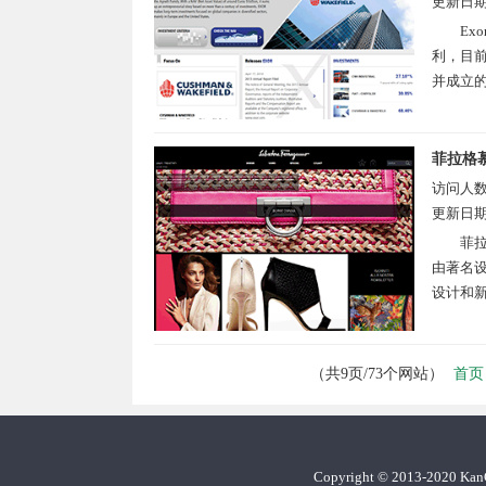
更新日
Ex
利，目前
并成立的
菲拉格
访问人
更新日
菲拉
由著名设计
设计和新
首页
（共9页/73个网站）
Copyright
©
2013-2020 Ka