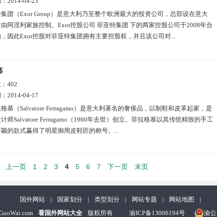
期：
2014-04-23
or集团（Exor Group）是意大利乃至整个欧洲最大的投资公司，总部设在意大
由阿涅利家族控制。Exor控股公司 菲亚特集团 下的两家控股公司于2008年合
，因此Exor控股对菲亚特集团拥有主要控股权，并且该公司对...
慕
数：
402
期：
2014-04-17
格慕（Salvatore Ferragamo）是意大利著名的奢侈品，以制鞋和皮革起家，是
师Salvatore Ferragamo（1960年去世）创立。菲拉格慕以其传统精致的手工
颖的款式赢得了明星御用皮鞋匠的称号。...
上一页
1
2
3
4
5
6
7
下一页
末页
国外网站
|
国家划分
|
类型划分
|
网站专题
|
网站地图
|
nGuoWai.com
看国外网站大全
版权所有
渝ICP备13006194号
渝公网