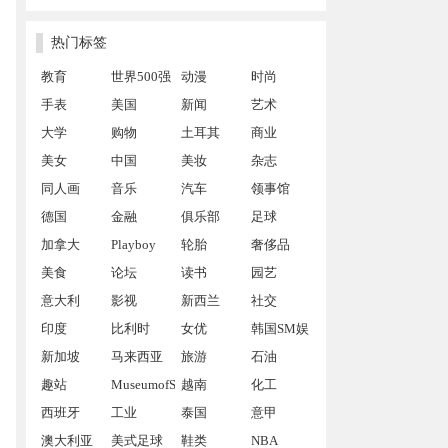
热门标签
教育
世界500强
动漫
时尚
手表
美国
新闻
艺术
大学
购物
土耳其
商业
美女
中国
美妆
杂志
同人画
音乐
汽车
领事馆
德国
金融
俱乐部
足球
加拿大
Playboy
轮胎
奢侈品
美食
论坛
读书
园艺
意大利
影视
新西兰
社交
印度
比利时
女优
韩国SM娱
新加坡
马来西亚
旅游
乐公司
石油
趣站
MuseumofSex
越南
化工
西班牙
工业
泰国
意甲
澳大利亚
美式足球
鞋类
NBA