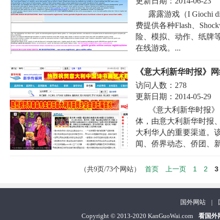
更新日期：
2014-06-23
露露游戏（I Gioch
费提供各种Flash、Sh
险、模拟、动作、纸牌
在线游戏。...
《意大利新华时报》网
访问人数：
278
更新日期：
2014-05-29
《意大利新华时报》（X
体，由意大利新华时报
大利华人的重要渠道。
闻、侨界动态、侨团、新华
首页
上一页
1
2
3
（共9页/73个网站）
国外网站
|
Copyright
©
2013-2020 KanGuoWai.com
看国外