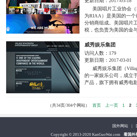
更新日期：
2017-05-18
美国唱片工业协会（Recordi
为RIAA）是美国的一
分销商组成。美国唱片
税，也负责为美国的金与白
威秀娱乐集团
访问人数：
179
更新日期：
2017-03-01
威秀娱乐集团（Village 
的一家娱乐公司，成立于
产品，旗下拥有威秀电影
首页
上一页
1
2
（共34页/304个网站）
国外网站
|
Copyright
©
2013-2020 KanGuoWai.com
看国外