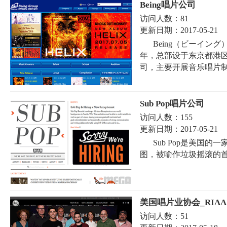
Being唱片公司
访问人数：
81
更新日期：
2017-05-21
Being（ビーイン
年，总部设于东京都港区，旗
司，主要开展音乐唱片制
Sub Pop唱片公司
访问人数：
155
更新日期：
2017-05-21
Sub Pop是美国的
图，被喻作垃圾摇滚的首要
美国唱片业协会_RIAA
访问人数：
51