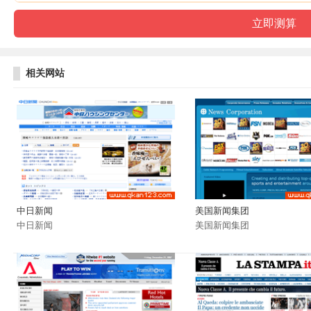
相关网站
中日新闻
美国新闻集团
中日新闻
美国新闻集团