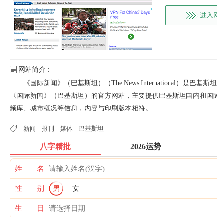
进入
网站简介：
《国际新闻》（巴基斯坦）（The News International）
《国际新闻》（巴基斯坦）的官方网站，主要提供巴基斯坦国内和国
频库、城市概况等信息，内容与印刷版本相符。
新闻
报刊
媒体
巴基斯坦
八字精批
2026运势
姓 名
性 别
男
女
生 日