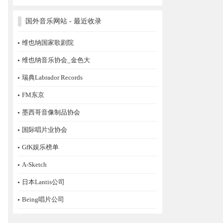
国外音乐网站 - 最近收录
维也纳国家歌剧院
维也纳音乐协会_金色大
瑞典Labrador Records
FM东京
墨西哥音像制品协会
国际唱片业协会
GfK娱乐榜单
A-Sketch
日本Lantis公司
Being唱片公司