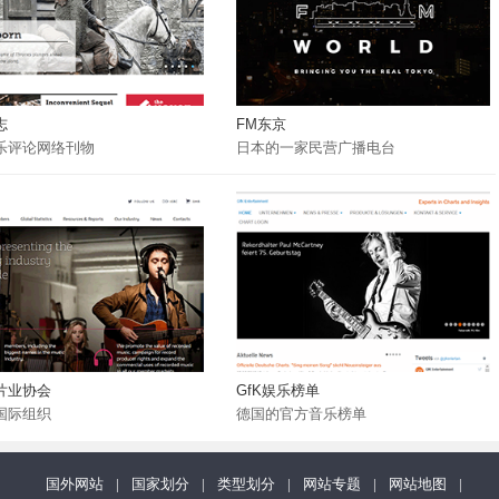
志
FM东京
乐评论网络刊物
日本的一家民营广播电台
片业协会
GfK娱乐榜单
国际组织
德国的官方音乐榜单
国外网站
|
国家划分
|
类型划分
|
网站专题
|
网站地图
|