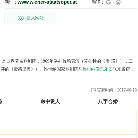
www.wiener-staatsoper.at
网址：
翻译：
进入网站
soper）是世界著名歌剧院，1869年举办首场表演（莫扎特的《唐·璜》），二
贝多芬的《费德里奥》）。维也纳国家歌剧院与
维也纳爱乐乐团
联系紧密，
更新时间：
2017-08-18
势
命中贵人
八字合婚