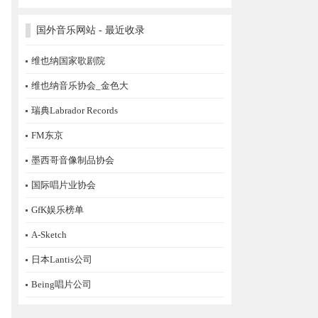
国外音乐网站 - 最近收录
维也纳国家歌剧院
维也纳音乐协会_金色大
瑞典Labrador Records
FM东京
墨西哥音像制品协会
国际唱片业协会
GfK娱乐榜单
A-Sketch
日本Lantis公司
Being唱片公司