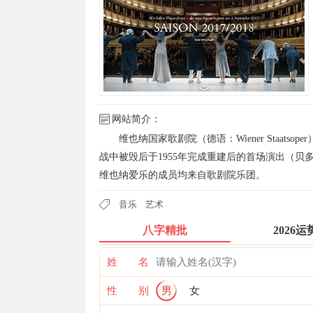
网站简介：
维也纳国家歌剧院（德语：Wiener Staat
战中被毁后于1955年完成重建后的首场演出（
维也纳爱乐的成员均来自歌剧院乐团。
音乐
艺术
八字精批
2026运
姓 名
性 别
男
女