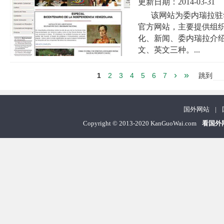
更新日期：
2014-03-31
该网站为委内瑞拉驻华大使馆（
官方网站，主要提供组
化、新闻、委内瑞拉介
文、英文三种。...
›
»
1
2
3
4
5
6
7
跳到
国外网站
|
Copyright
©
2013-2020 KanGuoWai.com
看国外