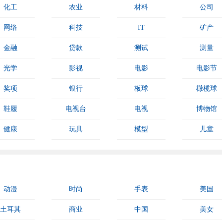
化工
农业
材料
公司
网络
科技
IT
矿产
金融
贷款
测试
测量
光学
影视
电影
电影节
奖项
银行
板球
橄榄球
鞋履
电视台
电视
博物馆
健康
玩具
模型
儿童
动漫
时尚
手表
美国
土耳其
商业
中国
美女