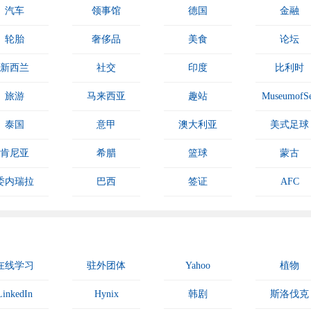
汽车
领事馆
德国
金融
轮胎
奢侈品
美食
论坛
新西兰
社交
印度
比利时
旅游
马来西亚
趣站
MuseumofS
泰国
意甲
澳大利亚
美式足球
肯尼亚
希腊
篮球
蒙古
委内瑞拉
巴西
签证
AFC
在线学习
驻外团体
Yahoo
植物
LinkedIn
Hynix
韩剧
斯洛伐克