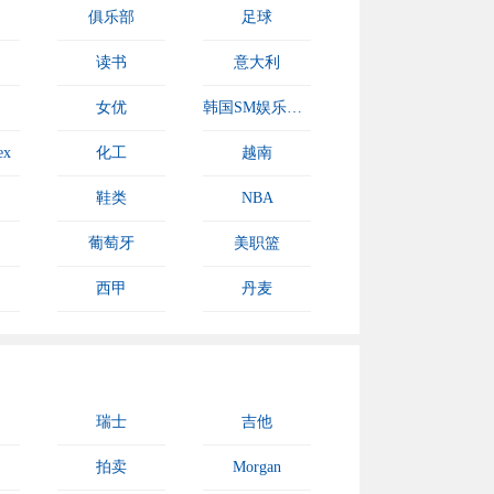
俱乐部
足球
读书
意大利
女优
韩国SM娱乐公司
ex
化工
越南
鞋类
NBA
葡萄牙
美职篮
西甲
丹麦
瑞士
吉他
拍卖
Morgan