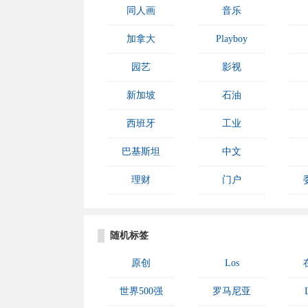
同人画
音乐
加拿大
Playboy
园艺
影视
新加坡
石油
西班牙
工业
巴基斯坦
中文
理财
门户
随机标签
原创
Los
世界500强
罗马尼亚