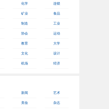
化学
连锁
矿业
食品
制造
工业
协会
运动
教育
大学
文化
设计
机场
经济
新闻
艺术
美妆
杂志